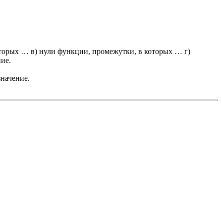
оторых … в) нули функции, промежутки, в которых … г)
ие.
значение.