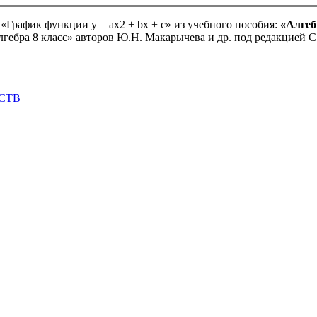
«График функции y = ax2 + bx + c» из учебного пособия:
«Алгеб
гебра 8 класс» авторов Ю.Н. Макарычева и др. под редакцией С.
НСТВ