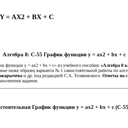
 = AX2 + BX + C
Алгебра 8: С-55 График функции y = ax2 + bx + c
функции y = ax2 + bx + c» из учебного пособия:
«Алгебра 8 к
ные ниже образец варианта № 1 самостоятельной работы по алгеб
акарычева
и др. под редакцией С.А. Теляковского.
Ответы на с
ыполнения задания.
тоятельная График функции y = ax2 + bx + c (С-55