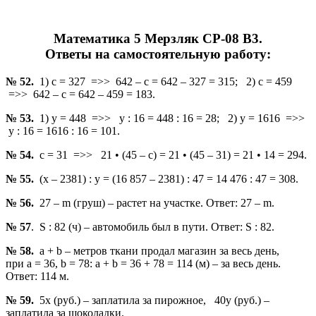
Математика 5 Мерзляк СР-08 В3.
Ответы на самостоятельную работу:
№ 52.
1) с = 327 =>> 642 – с = 642 – 327 = 315; 2) с = 459
=>> 642 – с = 642 – 459 = 183.
№ 53.
1) у = 448 =>> у : 16 = 448 : 16 = 28; 2) у = 1616 =>>
у : 16 = 1616 : 16 = 101.
№ 54.
с = 31 =>> 21 • (45 – с) = 21 • (45 – 31) = 21 • 14 = 294.
№ 55.
(х – 2381) : у = (16 857 – 2381) : 47 = 14 476 : 47 = 308.
№ 56.
27 – m (груш) – растет на участке. Ответ: 27 – m.
№ 57
. S : 82 (ч) – автомобиль был в пути. Ответ: S : 82.
№ 58.
а + b – метров ткани продал магазин за весь день,
при а = 36, b = 78: а + b = 36 + 78 = 114 (м) – за весь день.
Ответ: 114 м.
№ 59.
5х (руб.) – заплатила за пирожное, 40у (руб.) –
заплатила за шоколадки.