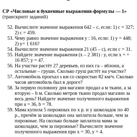
СР «Числовые и буквенные выражения-формулы — 1»
(транскрипт заданий)
Вычислите значение выражения 642 – с, если: 1) с = 327;
2) с = 459.
Чему равно значение выражения y : 16, если: 1) у = 448;
2) у= 1 616?
Вычислите значение выражения 21 (45 – с), если с = 31.
Найдите значение выражения (x – 2 381) : y, если х = =
16 857; у = 47.
На участке растёт 27 деревьев, из них га – яблони, а
остальные – груши. Сколько груш растёт на участке?
Автомобиль проехал s км со скоростью 82 км/ч. Сколько
часов автомобиль был в дороге?
За первую половину дня магазин продал а м ткани, а за
вторую – b м. Сколько метров ткани продал магазин за
весь день? Найдите значение полученного выражения
при а = 36, b = 78.
Мама купила 5 пирожных по х р. и у шоколадок по 40
р., причём за шоколадки она заплатила больше, чем за
пирожные. На сколько больше заплатила мама за
шоколадки, чем за пирожные? Вычислите значение
полученного выражения при х = 30, у = 4.