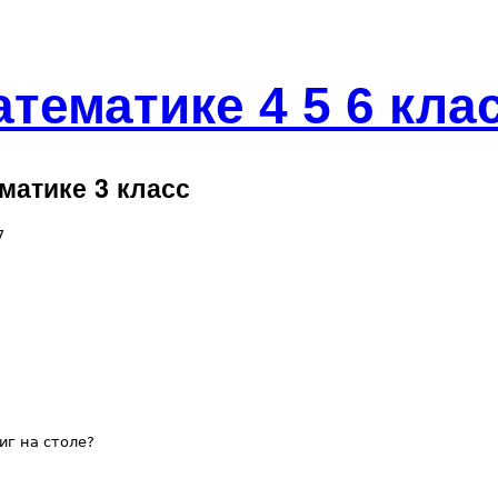
тематике 4 5 6 кла
матике 3 класс
7
иг на столе?