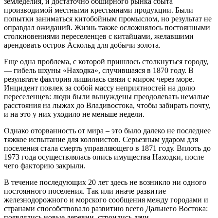
земледелия, и достаточно обширного рынка сбыта
производимой местными крестьянами продукции. Были
попытки заниматься китобойным промыслом, но результат не
оправдал ожиданий. Жизнь также осложнялось постоянными
столкновениями переселенцев с китайцами, желавшими
арендовать остров Аскольд для добычи золота.
Еще одна проблема, с которой пришлось столкнуться городу,
— гибель шхуны «Находка», случившаяся в 1870 году. В
результате фактория лишилась связи с миром через море.
Инцидент повлек за собой массу неприятностей на долю
переселенцев: люди были вынуждены преодолевать немалые
расстояния на лыжах до Владивостока, чтобы забирать почту,
и на это у них уходило не меньше недели.
Однако оторванность от мира – это было далеко не последнее
тяжкое испытание для колонистов. Серьезным ударом для
поселения стала смерть управляющего в 1871 году. Вплоть до
1973 года осуществлялась опись имущества Находки, после
чего факторию закрыли.
В течение последующих 20 лет здесь не возникло ни одного
постоянного поселения. Так или иначе развитие
железнодорожного и морского сообщения между городами и
странами способствовало развитию всего Дальнего Востока:
появлялись новые деревни, строились дачи,