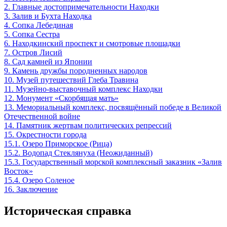
2. Главные достопримечательности Находки
3. Залив и Бухта Находка
4. Сопка Лебединая
5. Сопка Сестра
6. Находкинский проспект и смотровые площадки
7. Остров Лисий
8. Сад камней из Японии
9. Камень дружбы породненных народов
10. Музей путешествий Глеба Травина
11. Музейно-выставочный комплекс Находки
12. Монумент «Скорбящая мать»
13. Мемориальный комплекс, посвящённый победе в Великой
Отечественной войне
14. Памятник жертвам политических репрессий
15. Окрестности города
15.1. Озеро Приморское (Рица)
15.2. Водопад Стеклянуха (Неожиданный)
15.3. Государственный морской комплексный заказник «Залив
Восток»
15.4. Озеро Соленое
16. Заключение
Историческая справка