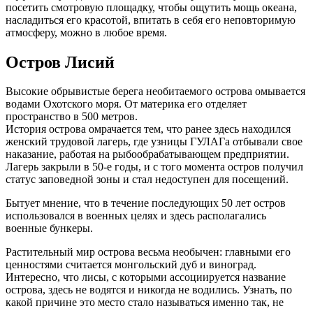
посетить смотровую площадку, чтобы ощутить мощь океана,
насладиться его красотой, впитать в себя его неповторимую
атмосферу, можно в любое время.
Остров Лисий
Высокие обрывистые берега необитаемого острова омывается
водами Охотского моря. От материка его отделяет
пространство в 500 метров.
История острова омрачается тем, что ранее здесь находился
женский трудовой лагерь, где узницы ГУЛАГа отбывали свое
наказание, работая на рыбообрабатывающем предприятии.
Лагерь закрыли в 50-е годы, и с того момента остров получил
статус заповедной зоны и стал недоступен для посещений.
Бытует мнение, что в течение последующих 50 лет остров
использовался в военных целях и здесь располагались
военные бункеры.
Растительный мир острова весьма необычен: главными его
ценностями считается монгольский дуб и виноград.
Интересно, что лисы, с которыми ассоциируется название
острова, здесь не водятся и никогда не водились. Узнать, по
какой причине это место стало называться именно так, не