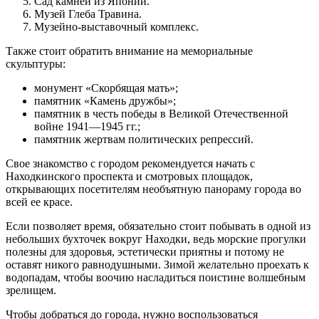
Сад камней из Японии.
Музей Глеба Травина.
Музейно-выставочный комплекс.
Также стоит обратить внимание на мемориальные
скульптуры:
монумент «Скорбящая мать»;
памятник «Камень дружбы»;
памятник в честь победы в Великой Отечественной
войне 1941—1945 гг.;
памятник жертвам политических репрессий.
Свое знакомство с городом рекомендуется начать с
Находкинского проспекта и смотровых площадок,
открывающих посетителям необъятную панораму города во
всей ее красе.
Если позволяет время, обязательно стоит побывать в одной из
небольших бухточек вокруг Находки, ведь морские прогулки
полезны для здоровья, эстетически приятны и потому не
оставят никого равнодушными. Зимой желательно проехать к
водопадам, чтобы воочию насладиться поистине волшебным
зрелищем.
Чтобы добраться до города, нужно воспользоваться