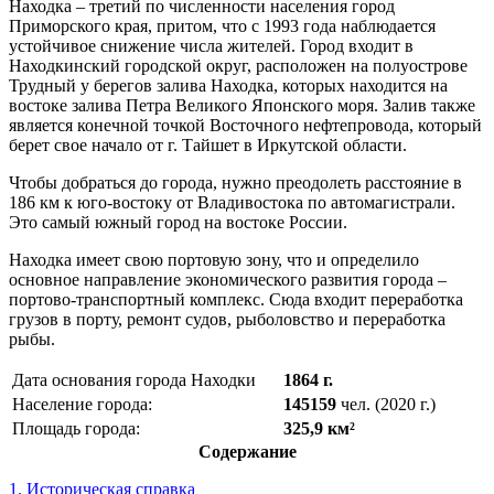
Находка – третий по численности населения город
Приморского края, притом, что с 1993 года наблюдается
устойчивое снижение числа жителей. Город входит в
Находкинский городской округ, расположен на полуострове
Трудный у берегов залива Находка, которых находится на
востоке залива Петра Великого Японского моря. Залив также
является конечной точкой Восточного нефтепровода, который
берет свое начало от г. Тайшет в Иркутской области.
Чтобы добраться до города, нужно преодолеть расстояние в
186 км к юго-востоку от Владивостока по автомагистрали.
Это самый южный город на востоке России.
Находка имеет свою портовую зону, что и определило
основное направление экономического развития города –
портово-транспортный комплекс. Сюда входит переработка
грузов в порту, ремонт судов, рыболовство и переработка
рыбы.
Дата основания города Находки
1864 г.
Население города:
145159
чел. (2020 г.)
Площадь города:
325,9 км²
Содержание
1. Историческая справка