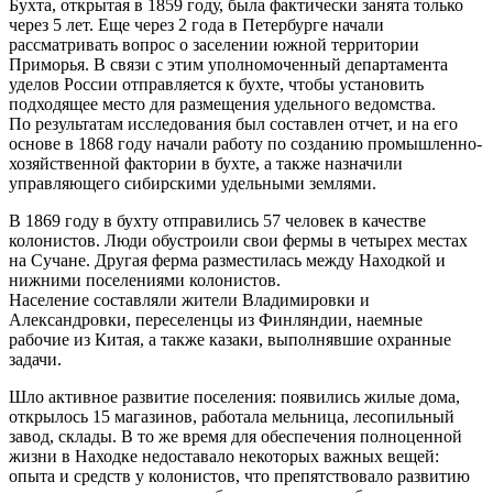
Бухта, открытая в 1859 году, была фактически занята только
через 5 лет. Еще через 2 года в Петербурге начали
рассматривать вопрос о заселении южной территории
Приморья. В связи с этим уполномоченный департамента
уделов России отправляется к бухте, чтобы установить
подходящее место для размещения удельного ведомства.
По результатам исследования был составлен отчет, и на его
основе в 1868 году начали работу по созданию промышленно-
хозяйственной фактории в бухте, а также назначили
управляющего сибирскими удельными землями.
В 1869 году в бухту отправились 57 человек в качестве
колонистов. Люди обустроили свои фермы в четырех местах
на Сучане. Другая ферма разместилась между Находкой и
нижними поселениями колонистов.
Население составляли жители Владимировки и
Александровки, переселенцы из Финляндии, наемные
рабочие из Китая, а также казаки, выполнявшие охранные
задачи.
Шло активное развитие поселения: появились жилые дома,
открылось 15 магазинов, работала мельница, лесопильный
завод, склады. В то же время для обеспечения полноценной
жизни в Находке недоставало некоторых важных вещей:
опыта и средств у колонистов, что препятствовало развитию