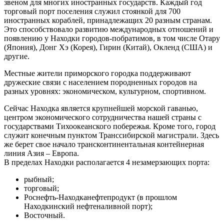
звеном для многих иностранных государств. Каждый год
торговый порт поселения служил стоянкой для 700
иностранных кораблей, принадлежащих 20 разным странам.
Это способствовало развитию международных отношений и
появлению у Находки городов-побратимов, в том числе Отару
(Япония), Донг Хэ (Корея), Гирин (Китай), Окленд (США) и
другие.
Местные жители приморского городка поддерживают
дружеские связи с населением породненных городов на
разных уровнях: экономическом, культурном, спортивном.
Сейчас Находка является крупнейшей морской гаванью,
центром экономического сотрудничества нашей страны с
государствами Тихоокеанского побережья. Кроме того, город
служит конечным пунктом Транссибирской магистрали. Здесь
же берет свое начало трансконтинентальная контейнерная
линия Азия – Европа.
В пределах Находки располагается 4 незамерзающих порта:
рыбный;
торговый;
Роснефть-Находканефтепродукт (в прошлом
Находкинский нефтеналивной порт);
Восточный.