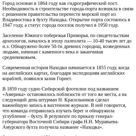
Город основан в 1864 году как гидрографический пост.
Необходимость в строительстве города-порта возникла в связи
с решением правительства перенести морской порт из
Владивостока в бухту Находка. Открытие порта состоялось в
1947 году, а статус города поселок получил в 1950 году.
Заселение Южного побережья Приморья, по свидетельствам
археологов, началось в эпоху палеолита — 10-40 тысяч лет до
н.э. Обнаружено более 50-ти древних городищ, возведенных
людьми, начиная с каменного века и заканчивая
средневековьем.
Современная история Находки начинается в 1855 году, когда
на английских картах, благодаря экспедициям английских
кораблей, появился залив Горнет.
В 1859 году судно Сибирской флотилии под названием
«Америка» остановилось поблизости от того же места, а на
следующий день штурман Н. Красильников сделал
важнейшую запись в вахтенном журнале. В ней говорится,
что команда отправилась изучать берег и обнаружила
углубление – бухту. В результате по приказу генерал-
губернатора Восточной Сибири графа Н.Н. Муравьева-
Амурского бухта получила название «Находка».