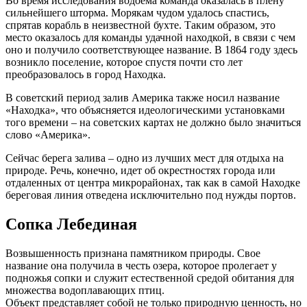
Во время исследования водоема команда оказалась в плену
сильнейшего шторма. Морякам чудом удалось спастись,
спрятав корабль в неизвестной бухте. Таким образом, это
место оказалось для команды удачной находкой, в связи с чем
оно и получило соответствующее название. В 1864 году здесь
возникло поселение, которое спустя почти сто лет
преобразовалось в город Находка.
В советский период залив Америка также носил название
«Находка», что объясняется идеологическими установками
того времени – на советских картах не должно было значиться
слово «Америка».
Сейчас берега залива – одно из лучших мест для отдыха на
природе. Речь, конечно, идет об окрестностях города или
отдаленных от центра микрорайонах, так как в самой Находке
береговая линия отведена исключительно под нужды портов.
Сопка Лебединая
Возвышенность признана памятником природы. Свое
название она получила в честь озера, которое пролегает у
подножья сопки и служит естественной средой обитания для
множества водоплавающих птиц.
Объект представляет собой не только природную ценность, но