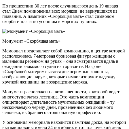
По прошествии 30 лет после случившегося день 19 января
стал Днем поминовения всех моряков, не вернувшихся из
плавания. А памятник «Скорбящая мать» стал символом
скорби и плача по усопшим в морских пучинах.
Монумент «Скорбящая мать»
Мемориал представляет собой композицию, в центре которой
расположилась 7-метровая бронзовая фигура женщины с
маленьким ребенком на руках – она всматривается вдаль в
ожидании знакомого судна на горизонте. На фоне
«Скорбящей матери» высятся две огромные колонны,
изображающие паруса, которые символизируют надежду
хрупкой женщины на возвращение моряка.
Монумент расположен на возвышенности, к которой ведет
многоступенчатая лестница. Это часть композиции
олицетворяет длительность мучительных ожиданий – ту
нескончаемую череду дней, проведенных без любимого
человека, выбравшего столь опасную профессию.
У основания мемориала находится памятная доска, на которой
выгравированы имена 24 погибших в тот трагический день