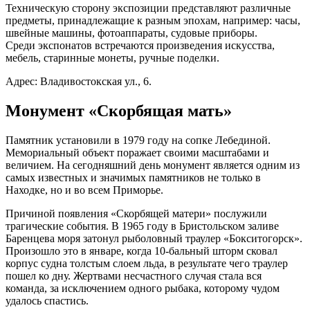
Техническую сторону экспозиции представляют различные
предметы, принадлежащие к разным эпохам, например: часы,
швейные машины, фотоаппараты, судовые приборы.
Среди экспонатов встречаются произведения искусства,
мебель, старинные монеты, ручные поделки.
Адрес: Владивостокская ул., 6.
Монумент «Скорбящая мать»
Памятник установили в 1979 году на сопке Лебединой.
Мемориальный объект поражает своими масштабами и
величием. На сегодняшний день монумент является одним из
самых известных и значимых памятников не только в
Находке, но и во всем Приморье.
Причиной появления «Скорбящей матери» послужили
трагические события. В 1965 году в Бристольском заливе
Баренцева моря затонул рыболовный траулер «Бокситогорск».
Произошло это в январе, когда 10-бальный шторм сковал
корпус судна толстым слоем льда, в результате чего траулер
пошел ко дну. Жертвами несчастного случая стала вся
команда, за исключением одного рыбака, которому чудом
удалось спастись.