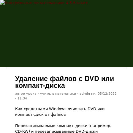
Перейти к основному
Контрольные
содержанию
по
математике
4 5 6 класс
Удаление файлов с DVD или
компакт-диска
автор урока - учитель математики -
admin
пн, 05/12/2022
- 11:34
Как средствами Windows очистить DVD или
компакт-диск от файлов
Перезаписываемые компакт-диски (например,
CD-RW) и перезаписываемые DVD-диски