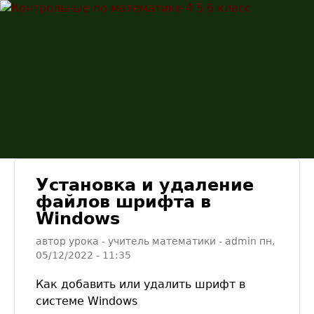
Перейти к основному
Контрольны
содержанию
по
математике
4 5 6 класс
Установка и удаление
файлов шрифта в
Windows
автор урока - учитель математики -
admin
пн,
05/12/2022
- 11:35
Как добавить или удалить шрифт в
системе Windows