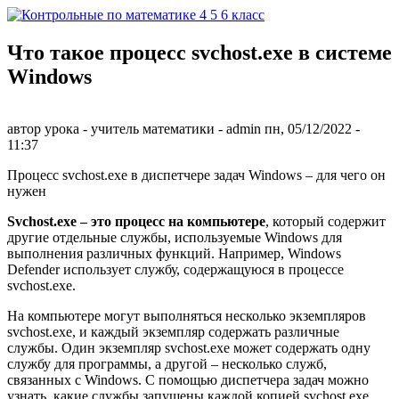
Перейти к основному содержанию
Что такое процесс svchost.exe в системе
Контрольные
Windows
по
математике 4
автор урока - учитель математики -
admin
пн, 05/12/2022
-
11:37
5 6 класс
Процесс svchost.exe в диспетчере задач Windows – для чего он
нужен
Svchost.exe – это процесс на компьютере
, который содержит
другие отдельные службы, используемые Windows для
выполнения различных функций. Например, Windows
Defender использует службу, содержащуюся в процессе
svchost.exe.
На компьютере могут выполняться несколько экземпляров
svchost.exe, и каждый экземпляр содержать различные
службы. Один экземпляр svchost.exe может содержать одну
службу для программы, а другой – несколько служб,
связанных с Windows. С помощью диспетчера задач можно
узнать, какие службы запущены каждой копией svchost.exe.