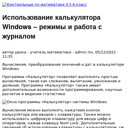
Перейти к основному содержанию
Использование калькулятора
Контрольные
Windows – режимы и работа с
по
журналом
математике 4
автор урока - учитель математики -
admin
пн, 05/12/2022
-
11:35
5 6 класс
Вычисления, преобразования значений и дат в калькуляторе
Windows
Программа «Калькулятор» позволяет выполнять простые
вычисления, такие как сложение, вычитание, умножение и
деление. Программа «Калькулятор» также имеет
дополнительные возможности программирования, научных
расчетов и ведения статистики.
Вычисления можно выполнять нажатием кнопок
калькулятора или вводом с клавиатуры. Также можно
использовать цифровую клавиатуру для ввода цифр и
операторов, нажав клавишу Num Lock. Дополнительные
сведения об использовании клавиатуры с калькулятором, см.