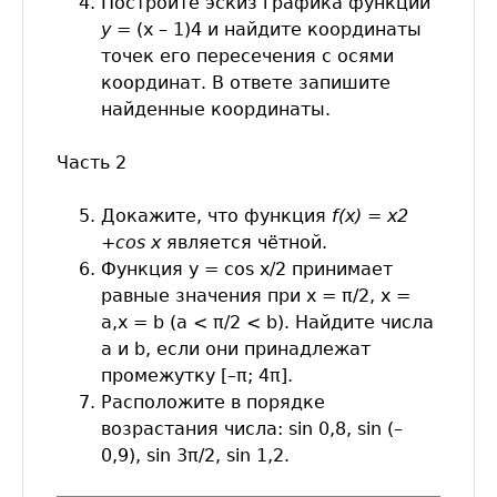
Постройте эскиз графика функции
y
= (x – 1)4 и найдите координаты
точек его пересечения с осями
координат. В ответе запишите
найденные координаты.
Часть 2
Докажите, что функция
f(х) = х2
+cos
x
является чётной.
Функция у = cos x/2 принимает
равные значения при х = π/2, х =
а,х = b (а < π/2 < b). Найдите числа
а и b, если они принадлежат
промежутку [–π; 4π].
Расположите в порядке
возрастания числа: sin 0,8, sin (–
0,9), sin 3π/2, sin 1,2.