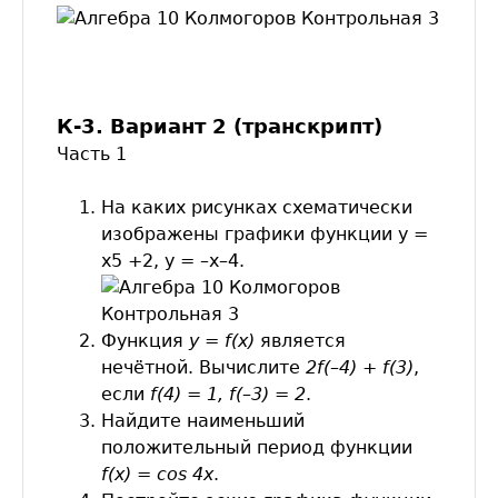
К-3. Вариант 2 (транскрипт)
Часть 1
На каких рисунках схематически
изображены графики функции у =
х5 +2, у = –х–4.
Функция
y = f(x)
является
нечётной. Вычислите
2
f(–4) +
f(3)
,
если
f(4) = 1,
f(–3) = 2
.
Найдите наименьший
положительный период функции
f(
x) = cos 4
x
.