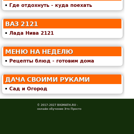
Где отдохнуть - куда поехать
ВАЗ 2121
Лада Нива 2121
МЕНЮ НА НЕДЕЛЮ
Рецепты блюд - готовим дома
ДАЧА СВОИМИ РУКАМИ
Сад и Огород
© 2017-2027 BIGMATH.RU -
онлайн обучение Это Просто