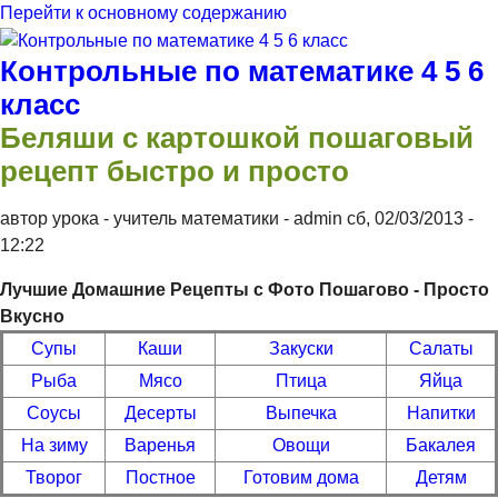
Перейти к основному содержанию
Контрольные по математике 4 5 6
класс
Беляши с картошкой пошаговый
рецепт быстро и просто
автор урока - учитель математики -
admin
сб, 02/03/2013
-
12:22
Лучшие Домашние Рецепты с Фото Пошагово - Просто
Вкусно
Супы
Каши
Закуски
Салаты
Рыба
Мясо
Птица
Яйца
Соусы
Десерты
Выпечка
Напитки
На зиму
Варенья
Овощи
Бакалея
Творог
Постное
Готовим дома
Детям