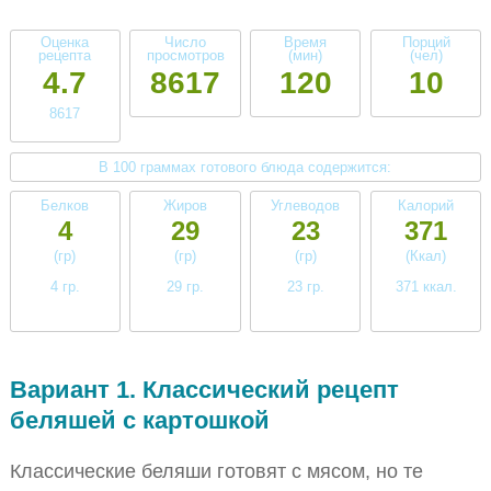
Оценка
Число
Время
Порций
рецепта
просмотров
(мин)
(чел)
4.7
8617
120
10
8617
В 100 граммах готового блюда содержится:
Белков
Жиров
Углеводов
Калорий
4
29
23
371
(гр)
(гр)
(гр)
(Ккал)
4 гр.
29 гр.
23 гр.
371 ккал.
низкое
высокое
высокое
высокое
Вариант 1. Классический рецепт
беляшей с картошкой
Классические беляши готовят с мясом, но те