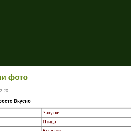
Перейти к основному
содержанию
ми фото
12:20
росто Вкусно
Закуски
Птица
Выпечка