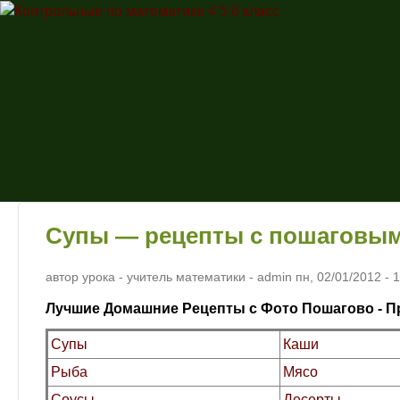
Контрольные
по
математике
4 5 6 класс
Супы — рецепты с пошаговы
автор урока - учитель математики -
admin
пн, 02/01/2012
- 
Лучшие Домашние Рецепты с Фото Пошагово - П
Супы
Каши
Рыба
Мясо
Соусы
Десерты