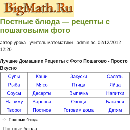
Перейти к основному содержанию
Контрольные
Постные блюда — рецепты с
по
пошаговыми фото
математике 4
автор урока - учитель математики -
admin
вс, 02/12/2012
-
5 6 класс
12:20
Лучшие Домашние Рецепты с Фото Пошагово - Просто
Вкусно
Супы
Каши
Закуски
Салаты
Рыба
Мясо
Птица
Яйца
Соусы
Десерты
Выпечка
Напитки
На зиму
Варенья
Овощи
Бакалея
Творог
Постное
Готовим дома
Детям
->
Постные блюда
Постные блюда