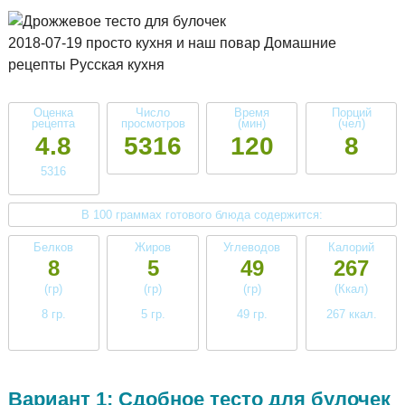
2018-07-19 просто кухня и наш повар Домашние
рецепты Русская кухня
Оценка
Число
Время
Порций
рецепта
просмотров
(мин)
(чел)
4.8
5316
120
8
5316
В 100 граммах готового блюда содержится:
Белков
Жиров
Углеводов
Калорий
8
5
49
267
(гр)
(гр)
(гр)
(Ккал)
8 гр.
5 гр.
49 гр.
267 ккал.
среднее
низкое
высокое
высокое
Вариант 1: Сдобное тесто для булочек