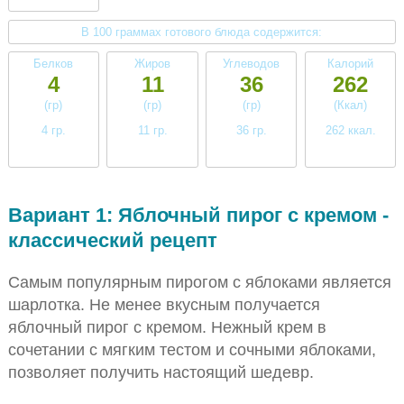
В 100 граммах готового блюда содержится:
Белков
Жиров
Углеводов
Калорий
4
11
36
262
(гр)
(гр)
(гр)
(Ккал)
4 гр.
11 гр.
36 гр.
262 ккал.
низкое
высокое
высокое
высокое
Вариант 1: Яблочный пирог с кремом -
классический рецепт
Самым популярным пирогом с яблоками является
шарлотка. Не менее вкусным получается
яблочный пирог с кремом. Нежный крем в
сочетании с мягким тестом и сочными яблоками,
позволяет получить настоящий шедевр.