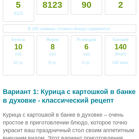
5
8123
90
2
8123
В 100 граммах готового блюда содержится:
Белков
Жиров
Углеводов
Калорий
10
8
6
140
(гр)
(гр)
(гр)
(Ккал)
10 гр.
8 гр.
6 гр.
140 ккал.
среднее
среднее
низкое
среднее
Вариант 1: Курица с картошкой в банке
в духовке - классический рецепт
Курица с картошкой в банке в духовке – очень
простое в приготовлении блюдо, которое точно
украсит ваш праздничный стол своим аппетитным
внешним видом. Этот вариант приготовления