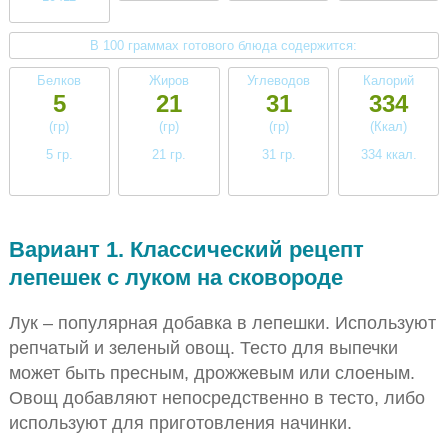
В 100 граммах готового блюда содержится:
Белков
Жиров
Углеводов
Калорий
5
21
31
334
(гр)
(гр)
(гр)
(Ккал)
5 гр.
21 гр.
31 гр.
334 ккал.
низкое
высокое
высокое
высокое
Вариант 1. Классический рецепт
лепешек с луком на сковороде
Лук – популярная добавка в лепешки. Используют
репчатый и зеленый овощ. Тесто для выпечки
может быть пресным, дрожжевым или слоеным.
Овощ добавляют непосредственно в тесто, либо
используют для приготовления начинки.