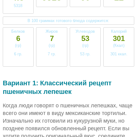
5318
В 100 граммах готового блюда содержится:
Белков
Жиров
Углеводов
Калорий
6
7
53
301
(гр)
(гр)
(гр)
(Ккал)
6 гр.
7 гр.
53 гр.
301 ккал.
среднее
среднее
высокое
высокое
Вариант 1: Классический рецепт
пшеничных лепешек
Когда люди говорят о пшеничных лепешках, чаще
всего они имеют в виду мексиканские тортильи.
Изначально их готовили из кукурузной муки, но
позднее появился обновленный рецепт. Если вы
хотите получить оригинальный вкус, соедините