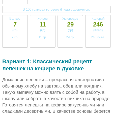
В 100 граммах готового блюда содержится:
Белков
Жиров
Углеводов
Калорий
7
11
29
246
(гр)
(гр)
(гр)
(Ккал)
7 гр.
11 гр.
29 гр.
246 ккал.
среднее
высокое
высокое
среднее
Вариант 1: Классический рецепт
лепешек на кефире в духовке
Домашние лепешки – прекрасная альтернатива
обычному хлебу на завтрак, обед или полдник.
Такую выпечку можно взять с собой на работу, в
школу или собрать в качестве пикника на природе.
Готовятся лепешки на кефире закусочными или
сладкими десертными. В качестве основы берется