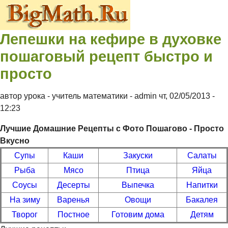
Перейти к основному содержанию
Лепешки на кефире в духовке
Контрольные
пошаговый рецепт быстро и
просто
по
автор урока - учитель математики -
admin
чт, 02/05/2013
-
математике 4
12:23
Лучшие Домашние Рецепты с Фото Пошагово - Просто
5 6 класс
Вкусно
Супы
Каши
Закуски
Салаты
Рыба
Мясо
Птица
Яйца
Соусы
Десерты
Выпечка
Напитки
На зиму
Варенья
Овощи
Бакалея
Творог
Постное
Готовим дома
Детям