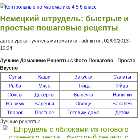
Перейти к основному содержанию
Контрольные
Немецкий штрудель: быстрые и
простые пошаговые рецепты
по
автор урока - учитель математики -
admin
пн, 02/09/2013
-
12:24
математике 4
Лучшие Домашние Рецепты с Фото Пошагово - Просто
5 6 класс
Вкусно
Супы
Каши
Закуски
Салаты
Рыба
Мясо
Птица
Яйца
Соусы
Десерты
Выпечка
Напитки
На зиму
Варенья
Овощи
Бакалея
Творог
Постное
Готовим дома
Детям
Лучшие рецепты: