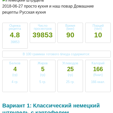
2018-06-27 просто кухня и наш повар Домашние
рецепты Русская кухня
Оценка
Число
Время
Порций
рецепта
просмотров
(мин)
(чел)
4.8
39853
90
10
39853
В 100 граммах готового блюда содержится:
Белков
Жиров
Углеводов
Калорий
4
5
25
166
(гр)
(гр)
(гр)
(Ккал)
4 гр.
5 гр.
25 гр.
166 ккал.
низкое
низкое
высокое
среднее
Вариант 1: Классический немецкий
штрудель с картофелем