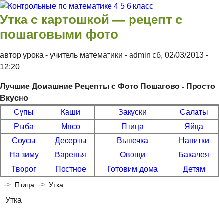
Перейти к основному содержанию
Контрольные
Утка с картошкой — рецепт с
по
пошаговыми фото
математике 4
автор урока - учитель математики -
admin
сб, 02/03/2013
-
5 6 класс
12:20
Лучшие Домашние Рецепты с Фото Пошагово - Просто
Вкусно
Супы
Каши
Закуски
Салаты
Рыба
Мясо
Птица
Яйца
Соусы
Десерты
Выпечка
Напитки
На зиму
Варенья
Овощи
Бакалея
Творог
Постное
Готовим дома
Детям
->
->
Птица
Утка
Утка