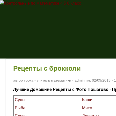
Контрольные
по
математике
4 5 6 класс
Рецепты с брокколи
автор урока - учитель математики -
admin
пн, 02/09/2013
- 
Лучшие Домашние Рецепты с Фото Пошагово - П
Супы
Каши
Рыба
Мясо
Соусы
Десерты