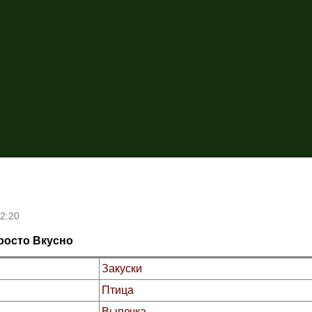
Перейти к основному
содержанию
12:20
росто Вкусно
Закуски
Птица
Выпечка