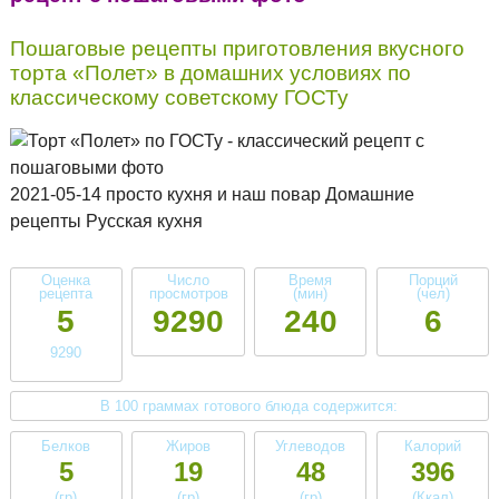
Пошаговые рецепты приготовления вкусного
торта «Полет» в домашних условиях по
классическому советскому ГОСТу
2021-05-14 просто кухня и наш повар Домашние
рецепты Русская кухня
Оценка
Число
Время
Порций
рецепта
просмотров
(мин)
(чел)
5
9290
240
6
9290
В 100 граммах готового блюда содержится:
Белков
Жиров
Углеводов
Калорий
5
19
48
396
(гр)
(гр)
(гр)
(Ккал)