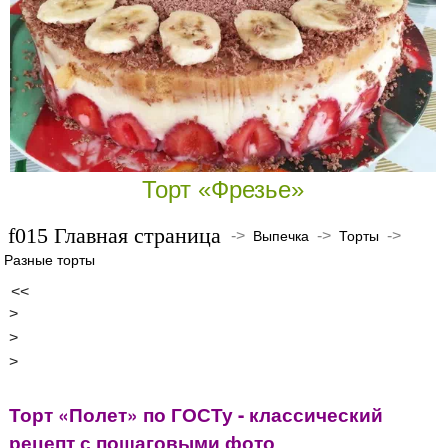
Торт «Фрезье»
Главная страница
->
->
->
Выпечка
Торты
Разные торты
<<
>
>
>
Торт «Полет» по ГОСТу - классический
рецепт с пошаговыми фото