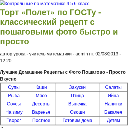
Перейти к основному содержанию
Торт «Полет» по ГОСТу -
Контрольные
классический рецепт с
пошаговыми фото быстро и
по
просто
математике 4
автор урока - учитель математики -
admin
пт, 02/08/2013
-
12:20
5 6 класс
Лучшие Домашние Рецепты с Фото Пошагово - Просто
Вкусно
Супы
Каши
Закуски
Салаты
Рыба
Мясо
Птица
Яйца
Соусы
Десерты
Выпечка
Напитки
На зиму
Варенья
Овощи
Бакалея
Творог
Постное
Готовим дома
Детям