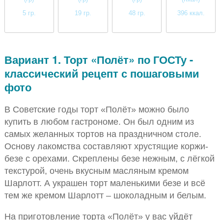
5 гр.
19 гр.
48 гр.
396 ккал.
низкое
высокое
высокое
высокое
Вариант 1. Торт «Полёт» по ГОСТу -
классический рецепт с пошаговыми
фото
В Советские годы торт «Полёт» можно было
купить в любом гастрономе. Он был одним из
самых желанных тортов на праздничном столе.
Основу лакомства составляют хрустящие коржи-
безе с орехами. Скреплены безе нежным, с лёгкой
текстурой, очень вкусным масляным кремом
Шарлотт. А украшен торт маленькими безе и всё
тем же кремом Шарлотт – шоколадным и белым.
На приготовление торта «Полёт» у вас уйдёт