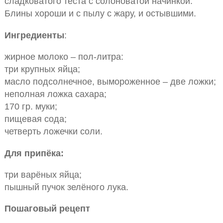
сладковатого теста с солоноватой начинкой.
Блины хороши и с пылу с жару, и остывшими.
Ингредиенты
:
жирное молоко – пол-литра:
три крупных яйца;
масло подсолнечное, вымороженное – две ложки;
неполная ложка сахара;
170 гр. муки;
пищевая сода;
четверть ложечки соли.
Для припёка:
три варёных яйца;
пышный пучок зелёного лука.
Пошаговый рецепт