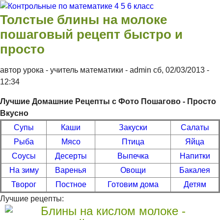
Перейти к основному содержанию
Контрольные
Толстые блины на молоке
по
пошаговый рецепт быстро и
математике 4
просто
5 6 класс
автор урока - учитель математики -
admin
сб, 02/03/2013
-
12:34
Лучшие Домашние Рецепты с Фото Пошагово - Просто
Вкусно
Супы
Каши
Закуски
Салаты
Рыба
Мясо
Птица
Яйца
Соусы
Десерты
Выпечка
Напитки
На зиму
Варенья
Овощи
Бакалея
Творог
Постное
Готовим дома
Детям
Лучшие рецепты: