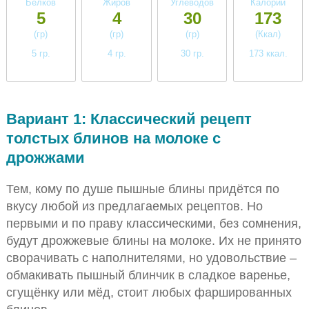
Белков
Жиров
Углеводов
Калорий
5
4
30
173
(гр)
(гр)
(гр)
(Ккал)
5 гр.
4 гр.
30 гр.
173 ккал.
низкое
низкое
высокое
среднее
Вариант 1: Классический рецепт
толстых блинов на молоке с
дрожжами
Тем, кому по душе пышные блины придётся по
вкусу любой из предлагаемых рецептов. Но
первыми и по праву классическими, без сомнения,
будут дрожжевые блины на молоке. Их не принято
сворачивать с наполнителями, но удовольствие –
обмакивать пышный блинчик в сладкое варенье,
сгущёнку или мёд, стоит любых фаршированных