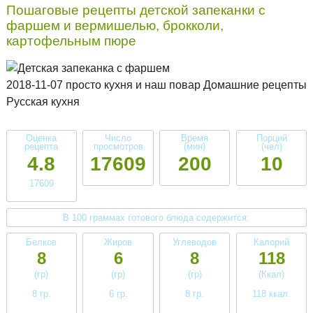
Пошаговые рецепты детской запеканки с
фаршем и вермишелью, брокколи,
картофельным пюре
2018-11-07 просто кухня и наш повар Домашние рецепты
Русская кухня
Оценка
Число
Время
Порций
рецепта
просмотров
(мин)
(чел)
4.8
17609
200
10
17609
В 100 граммах готового блюда содержится:
Белков
Жиров
Углеводов
Калорий
8
6
8
118
(гр)
(гр)
(гр)
(Ккал)
8 гр.
6 гр.
8 гр.
118 ккал.