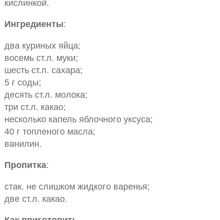
кислинкой.
Ингредиенты
:
два куриных яйца;
восемь ст.л. муки;
шесть ст.л. сахара;
5 г соды;
десять ст.л. молока;
три ст.л. какао;
несколько капель яблочного уксуса;
40 г топленого масла;
ванилин.
Пропитка
:
стак. не слишком жидкого варенья;
две ст.л. какао.
Как приготовить