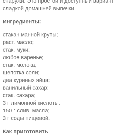
снаружи. Это простой и доступный вариант
сладкой домашней выпечки.
Ингредиенты:
стакан манной крупы;
раст. масло;
стак. муки;
любое варенье;
стак. молока;
щепотка соли;
два куриных яйца;
ванильный сахар;
стак. сахара;
3 г лимонной кислоты;
150 г слив. масла;
3 г соды пищевой.
Как приготовить