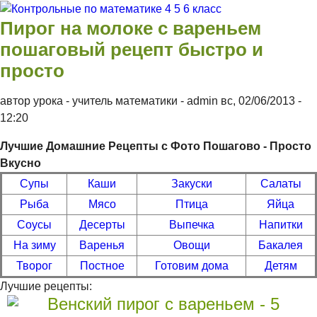
Перейти к основному содержанию
Контрольные
Пирог на молоке с вареньем
по
пошаговый рецепт быстро и
математике 4
просто
5 6 класс
автор урока - учитель математики -
admin
вс, 02/06/2013
-
12:20
Лучшие Домашние Рецепты с Фото Пошагово - Просто
Вкусно
Супы
Каши
Закуски
Салаты
Рыба
Мясо
Птица
Яйца
Соусы
Десерты
Выпечка
Напитки
На зиму
Варенья
Овощи
Бакалея
Творог
Постное
Готовим дома
Детям
Лучшие рецепты: