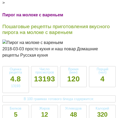
>
Пирог на молоке с вареньем
Пошаговые рецепты приготовления вкусного
пирога на молоке с вареньем
2018-03-03 просто кухня и наш повар Домашние
рецепты Русская кухня
Оценка
Число
Время
Порций
рецепта
просмотров
(мин)
(чел)
4.8
13193
120
4
13193
В 100 граммах готового блюда содержится:
Белков
Жиров
Углеводов
Калорий
5
12
48
320