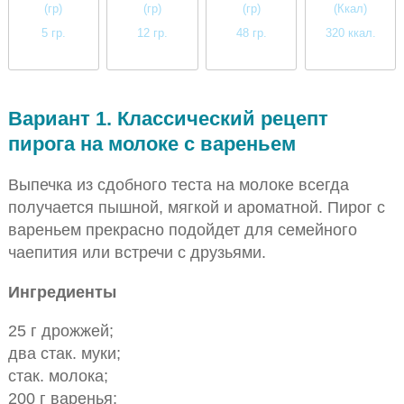
(гр)
(гр)
(гр)
(Ккал)
5 гр.
12 гр.
48 гр.
320 ккал.
низкое
высокое
высокое
высокое
Вариант 1. Классический рецепт
пирога на молоке с вареньем
Выпечка из сдобного теста на молоке всегда
получается пышной, мягкой и ароматной. Пирог с
вареньем прекрасно подойдет для семейного
чаепития или встречи с друзьями.
Ингредиенты
25 г дрожжей;
два стак. муки;
стак. молока;
200 г варенья;