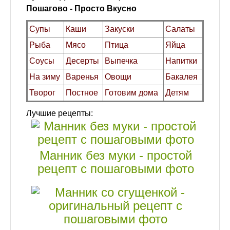
Пошагово - Просто Вкусно
Супы
Каши
Закуски
Салаты
Рыба
Мясо
Птица
Яйца
Соусы
Десерты
Выпечка
Напитки
На зиму
Варенья
Овощи
Бакалея
Творог
Постное
Готовим дома
Детям
Лучшие рецепты:
Манник без муки - простой
рецепт с пошаговыми фото