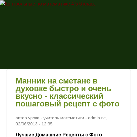
Перейти к основному
Контрольные
содержанию
по
математике
4 5 6 класс
Манник на сметане в
духовке быстро и очень
вкусно - классический
пошаговый рецепт с фото
автор урока - учитель математики -
admin
вс,
02/06/2013
- 12:35
Лучшие Домашние Рецепты с Фото