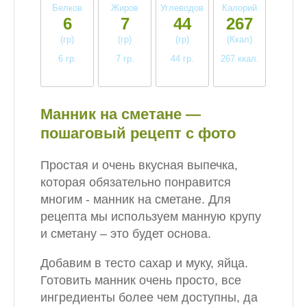
Белков
Жиров
Углеводов
Калорий
6
7
44
267
(гр)
(гр)
(гр)
(Ккал)
6 гр.
7 гр.
44 гр.
267 ккал.
среднее
среднее
высокое
высокое
Манник на сметане —
пошаговый рецепт с фото
Простая и очень вкусная выпечка,
которая обязательно понравится
многим - манник на сметане. Для
рецепта мы используем манную крупу
и сметану – это будет основа.
Добавим в тесто сахар и муку, яйца.
Готовить манник очень просто, все
ингредиенты более чем доступны, да