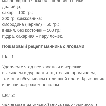
масло «Крестьянское» – половина пачки;
два яйца;
сахар – 100 гр.;
200 гр. крыжовника;
смородина (чёрная) – 50 гр.;
вишня, без косточек – 100 гр.;
пудра, сахарная – пару ложек.
Пошаговый рецепт манника с ягодами
Шаг 1:
Удаляем с ягод все хвостики и черешки,
высыпаем в дуршлаг и тщательно промываем,
там же и обсушиваем от лишней влаги. Крыжовник
и вишни разрезаем пополам.
Шаг 2:
Заливаем в небольшой миске манку кефиром и