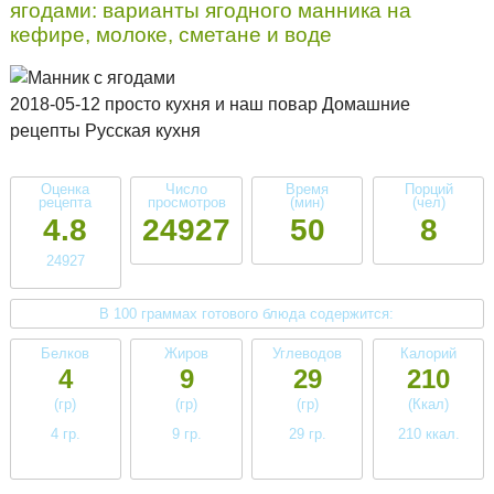
ягодами: варианты ягодного манника на
кефире, молоке, сметане и воде
2018-05-12 просто кухня и наш повар Домашние
рецепты Русская кухня
Оценка
Число
Время
Порций
рецепта
просмотров
(мин)
(чел)
4.8
24927
50
8
24927
В 100 граммах готового блюда содержится:
Белков
Жиров
Углеводов
Калорий
4
9
29
210
(гр)
(гр)
(гр)
(Ккал)
4 гр.
9 гр.
29 гр.
210 ккал.
низкое
среднее
высокое
среднее