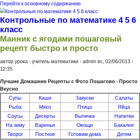
Перейти к основному содержанию
Контрольные по математике 4 5 6
класс
Манник с ягодами пошаговый
рецепт быстро и просто
автор урока - учитель математики -
admin
вс, 02/06/2013
-
12:35
Лучшие Домашние Рецепты с Фото Пошагово - Просто
Вкусно
Супы
Каши
Закуски
Салаты
Рыба
Мясо
Птица
Яйца
Соусы
Десерты
Выпечка
Напитки
На зиму
Варенья
Овощи
Бакалея
Творог
Постное
Готовим дома
Детям