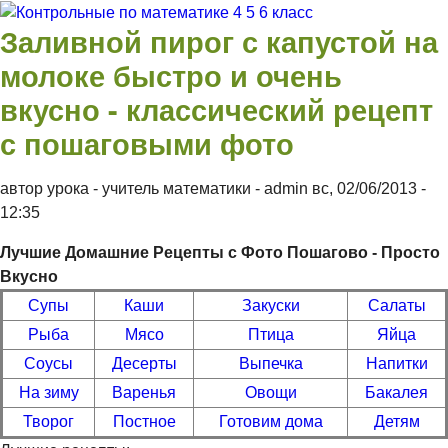
Перейти к основному содержанию
Заливной пирог с капустой на
Контрольные
молоке быстро и очень
вкусно - классический рецепт
по
с пошаговыми фото
математике 4
автор урока - учитель математики -
admin
вс, 02/06/2013
-
12:35
5 6 класс
Лучшие Домашние Рецепты с Фото Пошагово - Просто
Вкусно
Супы
Каши
Закуски
Салаты
Рыба
Мясо
Птица
Яйца
Соусы
Десерты
Выпечка
Напитки
На зиму
Варенья
Овощи
Бакалея
Творог
Постное
Готовим дома
Детям