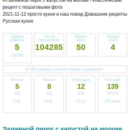
2021-11-12 просто кухня и наш повар Домашние рецепты
Русская кухня
Оценка
Число
Время
Порций
рецепта
просмотров
(мин)
(чел)
5
104285
50
4
104285
В 100 граммах готового блюда содержится:
Белков
Жиров
Углеводов
Калорий
5
8
12
139
(гр)
(гр)
(гр)
(Ккал)
5 гр.
8 гр.
12 гр.
139 ккал.
низкое
среднее
среднее
среднее
Заливной пирог с капустой на молоке