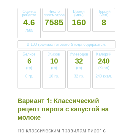
Оценка
Число
Время
Порций
рецепта
просмотров
(мин)
(чел)
4.6
7585
160
8
7585
В 100 граммах готового блюда содержится:
Белков
Жиров
Углеводов
Калорий
6
10
32
240
(гр)
(гр)
(гр)
(Ккал)
6 гр.
10 гр.
32 гр.
240 ккал.
среднее
среднее
высокое
среднее
Вариант 1: Классический
рецепт пирога с капустой на
молоке
По классическим правилам пирог с