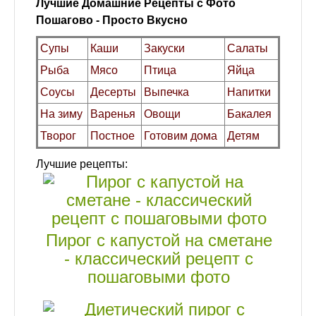
Лучшие Домашние Рецепты с Фото
Пошагово - Просто Вкусно
Супы
Каши
Закуски
Салаты
Рыба
Мясо
Птица
Яйца
Соусы
Десерты
Выпечка
Напитки
На зиму
Варенья
Овощи
Бакалея
Творог
Постное
Готовим дома
Детям
Лучшие рецепты:
Пирог с капустой на сметане
- классический рецепт с
пошаговыми фото