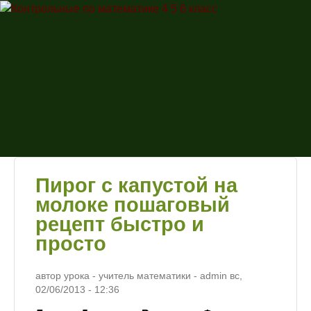
Перейти к основному
Контрольные
содержанию
по
математике
4 5 6 класс
Пирог с капустой на
молоке пошаговый
рецепт быстро и
просто
автор урока - учитель математики -
admin
вс,
02/06/2013
- 12:36