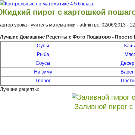
Перейти к основному содержанию
Контрольные
Жидкий пирог с картошкой пошаг
по
автор урока - учитель математики -
admin
вс, 02/06/2013
- 1
математике 4
Лучшие Домашние Рецепты с Фото Пошагово - Просто 
5 6 класс
Супы
Каш
Рыба
Мяс
Соусы
Десер
На зиму
Варен
Творог
Постн
Лучшие рецепты:
Заливной пирог с