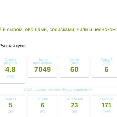
 и сыром, овощами, сосисками, чили и чесноком 
Русская кухня
Оценка
Число
Время
Порций
рецепта
просмотров
(мин)
(чел)
4.8
7049
60
6
7049
В 100 граммах готового блюда содержится:
Белков
Жиров
Углеводов
Калорий
5
6
23
171
(гр)
(гр)
(гр)
(Ккал)