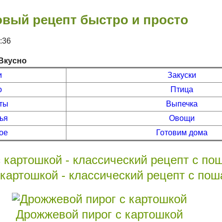
овый рецепт быстро и просто
2:36
Вкусно
и
Закуски
о
Птица
ты
Выпечка
ья
Овощи
ое
Готовим дома
 картошкой - классический рецепт с по
Дрожжевой пирог с картошкой