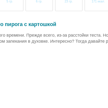
5 гр.
6 гр.
23 гр.
171 ккал.
низкое
среднее
высокое
среднее
о пирога с картошкой
го времени. Прежде всего, из-за расстойки теста. Н
етом запекания в духовке. Интересно? Тогда давайте 