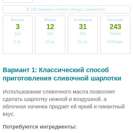
В 100 граммах готового блюда содержится:
Белков
Жиров
Углеводов
Калорий
3
12
31
243
(гр)
(гр)
(гр)
(Ккал)
3 гр.
12 гр.
31 гр.
243 ккал.
низкое
высокое
высокое
среднее
Вариант 1: Классический способ
приготовления сливочной шарлотки
Использование сливочного масла позволяет
сделать шарлотку нежной и воздушной, а
яблочная начинка придает ей яркий и пикантный
вкус.
Потребуются ингредиенты: