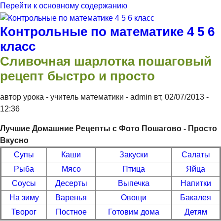
Перейти к основному содержанию
Контрольные по математике 4 5 6
класс
Сливочная шарлотка пошаговый
рецепт быстро и просто
автор урока - учитель математики -
admin
вт, 02/07/2013
-
12:36
Лучшие Домашние Рецепты с Фото Пошагово - Просто
Вкусно
Супы
Каши
Закуски
Салаты
Рыба
Мясо
Птица
Яйца
Соусы
Десерты
Выпечка
Напитки
На зиму
Варенья
Овощи
Бакалея
Творог
Постное
Готовим дома
Детям