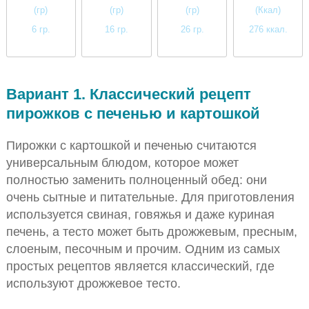
(гр)
(гр)
(гр)
(Ккал)
6 гр.
16 гр.
26 гр.
276 ккал.
среднее
высокое
высокое
высокое
Вариант 1. Классический рецепт
пирожков с печенью и картошкой
Пирожки с картошкой и печенью считаются
универсальным блюдом, которое может
полностью заменить полноценный обед: они
очень сытные и питательные. Для приготовления
используется свиная, говяжья и даже куриная
печень, а тесто может быть дрожжевым, пресным,
слоеным, песочным и прочим. Одним из самых
простых рецептов является классический, где
используют дрожжевое тесто.