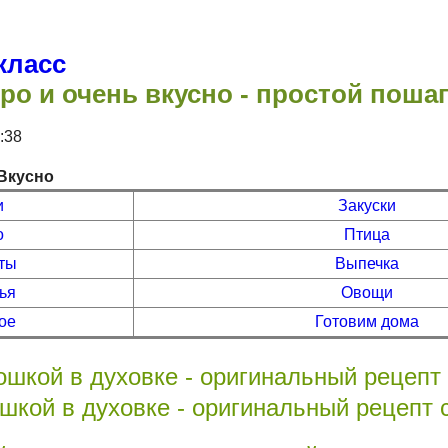
класс
ро и очень вкусно - простой поша
2:38
Вкусно
и
Закуски
о
Птица
ты
Выпечка
ья
Овощи
ое
Готовим дома
ошкой в духовке - оригинальный рецепт