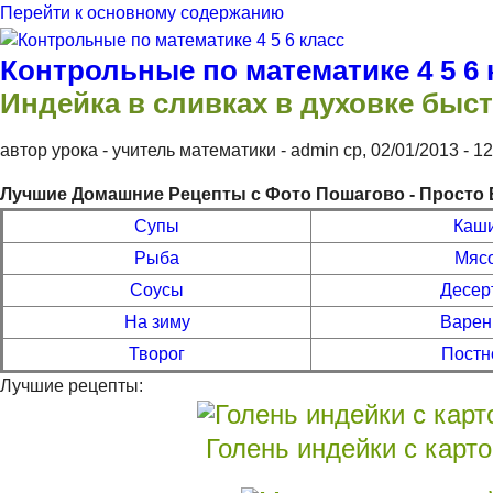
Перейти к основному содержанию
Контрольные по математике 4 5 6 
Индейка в сливках в духовке быст
автор урока - учитель математики -
admin
ср, 02/01/2013
- 1
Лучшие Домашние Рецепты с Фото Пошагово - Просто 
Супы
Каш
Рыба
Мяс
Соусы
Десер
На зиму
Варен
Творог
Постн
Лучшие рецепты:
Голень индейки с карт