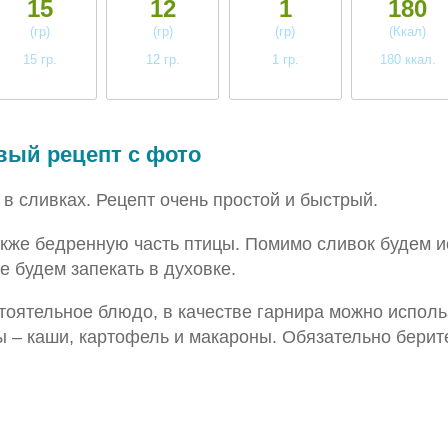
15
12
1
180
(гр)
(гр)
(гр)
(Ккал)
15 гр.
12 гр.
1 гр.
180 ккал.
высокое
высокое
низкое
среднее
вый рецепт с фото
в сливках. Рецепт очень простой и быстрый.
акже бедренную часть птицы. Помимо сливок будем и
 будем запекать в духовке.
тоятельное блюдо, в качестве гарнира можно исполь
– каши, картофель и макароны. Обязательно берите 