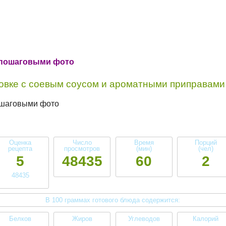
с пошаговыми фото
ховке с соевым соусом и ароматными приправами
Оценка
Число
Время
Порций
рецепта
просмотров
(мин)
(чел)
5
48435
60
2
48435
В 100 граммах готового блюда содержится:
Белков
Жиров
Углеводов
Калорий