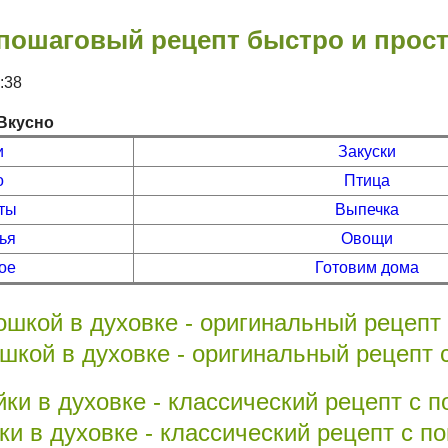
 пошаговый рецепт быстро и прос
2:38
Вкусно
и
Закуски
о
Птица
ты
Выпечка
ья
Овощи
ое
Готовим дома
ошкой в духовке - оригинальный рецепт
и в духовке - классический рецепт с 