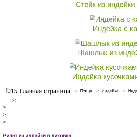
Стейк из индейки
Индейка с ка
Шашлык из индей
Индейка кусочками
Главная страница
->
->
->
Птица
Индейка
Инде
<<
>
>
>
Рулет из индейки в духовке