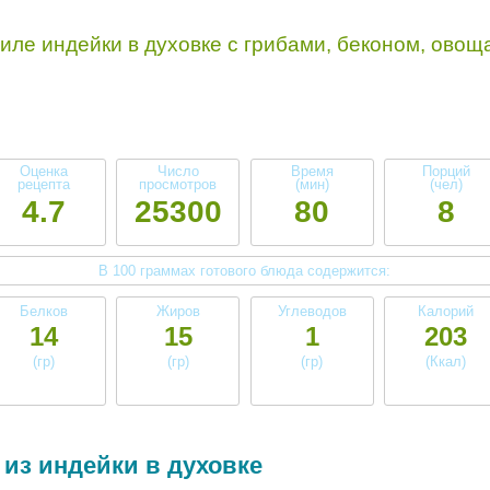
ле индейки в духовке с грибами, беконом, овощ
Оценка
Число
Время
Порций
рецепта
просмотров
(мин)
(чел)
4.7
25300
80
8
В 100 граммах готового блюда содержится:
Белков
Жиров
Углеводов
Калорий
14
15
1
203
(гр)
(гр)
(гр)
(Ккал)
высокое
высокое
низкое
среднее
 из индейки в духовке