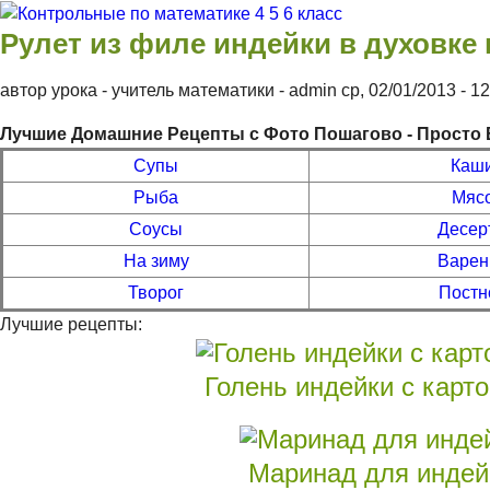
Перейти к основному содержанию
Контрольные
Рулет из филе индейки в духовке
по
автор урока - учитель математики -
admin
ср, 02/01/2013
- 1
математике 4
Лучшие Домашние Рецепты с Фото Пошагово - Просто 
5 6 класс
Супы
Каш
Рыба
Мяс
Соусы
Десер
На зиму
Варен
Творог
Постн
Лучшие рецепты:
Голень индейки с карт
Маринад для индейк