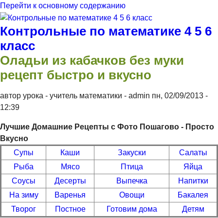
Перейти к основному содержанию
Контрольные по математике 4 5 6
класс
Оладьи из кабачков без муки
рецепт быстро и вкусно
автор урока - учитель математики -
admin
пн, 02/09/2013
-
12:39
Лучшие Домашние Рецепты с Фото Пошагово - Просто
Вкусно
Супы
Каши
Закуски
Салаты
Рыба
Мясо
Птица
Яйца
Соусы
Десерты
Выпечка
Напитки
На зиму
Варенья
Овощи
Бакалея
Творог
Постное
Готовим дома
Детям