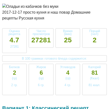
2017-12-17 просто кухня и наш повар Домашние
рецепты Русская кухня
Оценка
Число
Время
Порций
рецепта
просмотров
(мин)
(чел)
4.7
27281
25
2
27281
В 100 граммах готового блюда содержится:
Белков
Жиров
Углеводов
Калорий
2
6
4
81
(гр)
(гр)
(гр)
(Ккал)
2 гр.
6 гр.
4 гр.
81 ккал.
низкое
среднее
низкое
низкое
Вариант 1: Классический рецепт