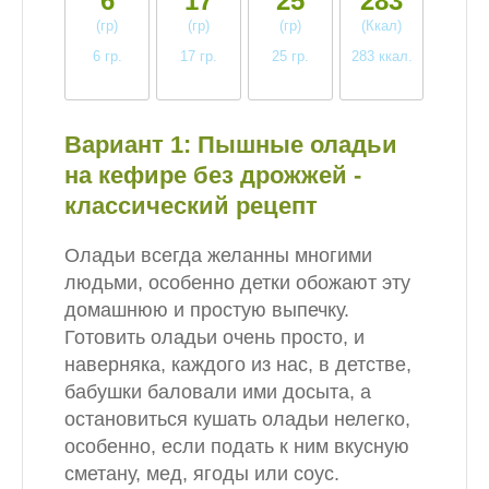
6
17
25
283
(гр)
(гр)
(гр)
(Ккал)
6 гр.
17 гр.
25 гр.
283 ккал.
среднее
высокое
высокое
высокое
Вариант 1: Пышные оладьи
на кефире без дрожжей -
классический рецепт
Оладьи всегда желанны многими
людьми, особенно детки обожают эту
домашнюю и простую выпечку.
Готовить оладьи очень просто, и
наверняка, каждого из нас, в детстве,
бабушки баловали ими досыта, а
остановиться кушать оладьи нелегко,
особенно, если подать к ним вкусную
сметану, мед, ягоды или соус.