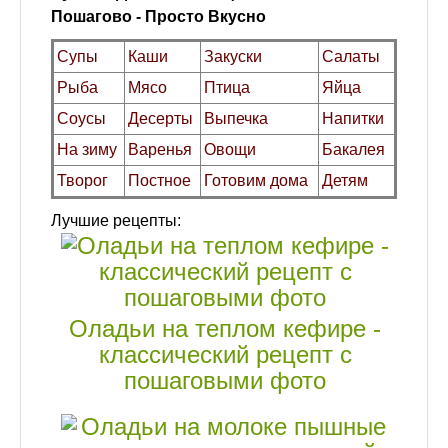
Пошагово - Просто Вкусно
Супы
Каши
Закуски
Салаты
Рыба
Мясо
Птица
Яйца
Соусы
Десерты
Выпечка
Напитки
На зиму
Варенья
Овощи
Бакалея
Творог
Постное
Готовим дома
Детям
Лучшие рецепты:
Оладьи на теплом кефире -
классический рецепт с
пошаговыми фото