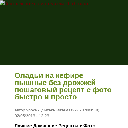
Перейти к основному
Контрольные
содержанию
по
математике
4 5 6 класс
Оладьи на кефире
пышные без дрожжей
пошаговый рецепт с фото
быстро и просто
автор урока - учитель математики -
admin
чт,
02/05/2013
- 12:23
Лучшие Домашние Рецепты с Фото