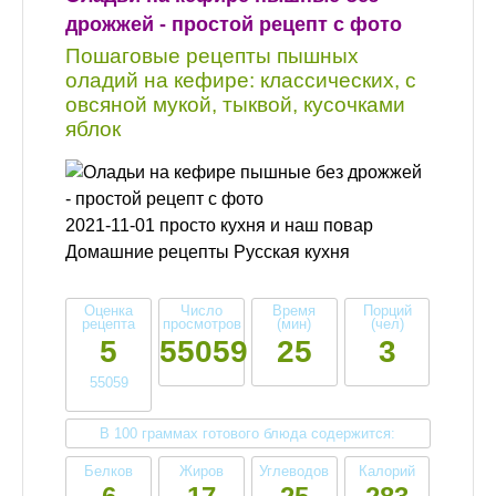
дрожжей - простой рецепт с фото
Пошаговые рецепты пышных
оладий на кефире: классических, с
овсяной мукой, тыквой, кусочками
яблок
2021-11-01 просто кухня и наш повар
Домашние рецепты Русская кухня
Оценка
Число
Время
Порций
рецепта
просмотров
(мин)
(чел)
5
55059
25
3
55059
В 100 граммах готового блюда содержится:
Белков
Жиров
Углеводов
Калорий