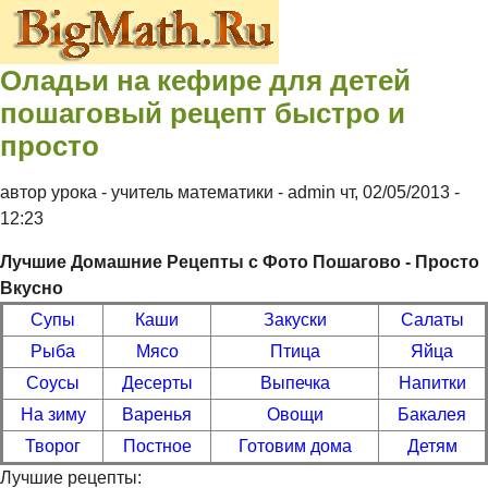
Перейти к основному содержанию
Контрольные
Оладьи на кефире для детей
по
пошаговый рецепт быстро и
математике 4
просто
5 6 класс
автор урока - учитель математики -
admin
чт, 02/05/2013
-
12:23
Лучшие Домашние Рецепты с Фото Пошагово - Просто
Вкусно
Супы
Каши
Закуски
Салаты
Рыба
Мясо
Птица
Яйца
Соусы
Десерты
Выпечка
Напитки
На зиму
Варенья
Овощи
Бакалея
Творог
Постное
Готовим дома
Детям
Лучшие рецепты: