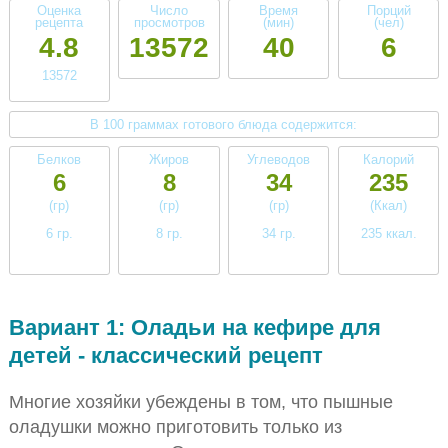
Оценка
Число
Время
Порций
рецепта
просмотров
(мин)
(чел)
4.8
13572
40
6
13572
В 100 граммах готового блюда содержится:
Белков
Жиров
Углеводов
Калорий
6
8
34
235
(гр)
(гр)
(гр)
(Ккал)
6 гр.
8 гр.
34 гр.
235 ккал.
среднее
среднее
высокое
среднее
Вариант 1: Оладьи на кефире для
детей - классический рецепт
Многие хозяйки убеждены в том, что пышные
оладушки можно приготовить только из