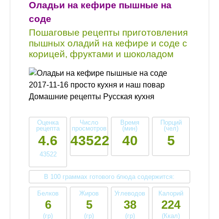
Оладьи на кефире пышные на
соде
Пошаговые рецепты приготовления
пышных оладий на кефире и соде с
корицей, фруктами и шоколадом
2017-11-16 просто кухня и наш повар
Домашние рецепты Русская кухня
Оценка
Число
Время
Порций
рецепта
просмотров
(мин)
(чел)
4.6
43522
40
5
43522
В 100 граммах готового блюда содержится:
Белков
Жиров
Углеводов
Калорий
6
5
38
224
(гр)
(гр)
(гр)
(Ккал)