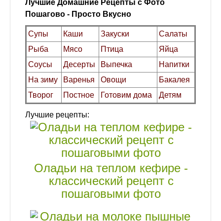
Лучшие Домашние Рецепты с Фото
Пошагово - Просто Вкусно
Супы
Каши
Закуски
Салаты
Рыба
Мясо
Птица
Яйца
Соусы
Десерты
Выпечка
Напитки
На зиму
Варенья
Овощи
Бакалея
Творог
Постное
Готовим дома
Детям
Лучшие рецепты:
Оладьи на теплом кефире -
классический рецепт с
пошаговыми фото