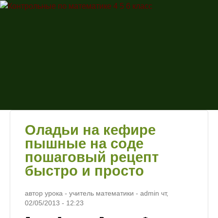
Перейти к основному
Контрольные
содержанию
по
математике
4 5 6 класс
Оладьи на кефире
пышные на соде
пошаговый рецепт
быстро и просто
автор урока - учитель математики -
admin
чт,
02/05/2013
- 12:23