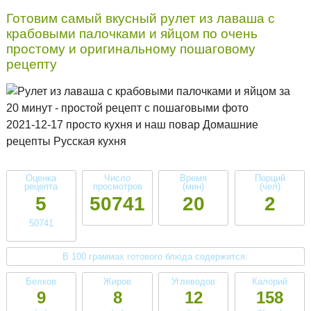
Готовим самый вкусный рулет из лаваша с
крабовыми палочками и яйцом по очень
простому и оригинальному пошаговому
рецепту
2021-12-17 просто кухня и наш повар Домашние
рецепты Русская кухня
Оценка
Число
Время
Порций
рецепта
просмотров
(мин)
(чел)
5
50741
20
2
50741
В 100 граммах готового блюда содержится:
Белков
Жиров
Углеводов
Калорий
9
8
12
158