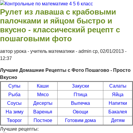
Перейти к основному содержанию
Контрольные
Рулет из лаваша с крабовыми
по
палочками и яйцом быстро и
математике 4
вкусно - классический рецепт с
5 6 класс
пошаговыми фото
автор урока - учитель математики -
admin
ср, 02/01/2013
-
12:37
Лучшие Домашние Рецепты с Фото Пошагово - Просто
Вкусно
Супы
Каши
Закуски
Салаты
Рыба
Мясо
Птица
Яйца
Соусы
Десерты
Выпечка
Напитки
На зиму
Варенья
Овощи
Бакалея
Творог
Постное
Готовим дома
Детям
Лучшие рецепты: