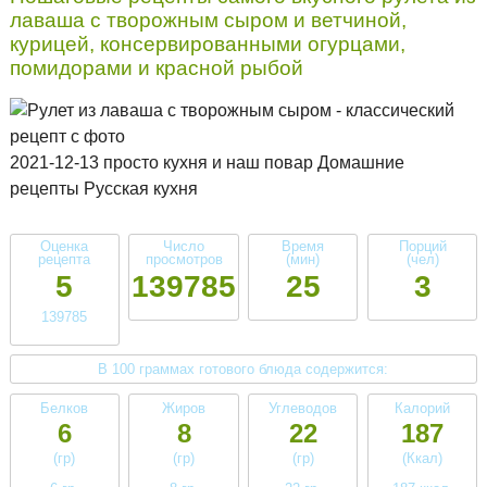
лаваша с творожным сыром и ветчиной,
курицей, консервированными огурцами,
помидорами и красной рыбой
2021-12-13 просто кухня и наш повар Домашние
рецепты Русская кухня
Оценка
Число
Время
Порций
рецепта
просмотров
(мин)
(чел)
5
139785
25
3
139785
В 100 граммах готового блюда содержится:
Белков
Жиров
Углеводов
Калорий
6
8
22
187
(гр)
(гр)
(гр)
(Ккал)