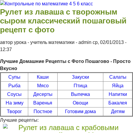
Перейти к основному содержанию
Контрольные
Рулет из лаваша с творожным
по
сыром классический пошаговый
математике 4
рецепт с фото
5 6 класс
автор урока - учитель математики -
admin
ср, 02/01/2013
-
12:37
Лучшие Домашние Рецепты с Фото Пошагово - Просто
Вкусно
Супы
Каши
Закуски
Салаты
Рыба
Мясо
Птица
Яйца
Соусы
Десерты
Выпечка
Напитки
На зиму
Варенья
Овощи
Бакалея
Творог
Постное
Готовим дома
Детям
Лучшие рецепты: