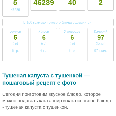
5
46289
40
2
46289
В 100 граммах готового блюда содержится:
Белков
Жиров
Углеводов
Калорий
5
6
6
97
(гр)
(гр)
(гр)
(Ккал)
5 гр.
6 гр.
6 гр.
97 ккал.
низкое
среднее
низкое
низкое
Тушеная капуста с тушенкой —
пошаговый рецепт с фото
Сегодня приготовим вкусное блюдо, которое
можно подавать как гарнир и как основное блюдо
- тушеная капуста с тушенкой.