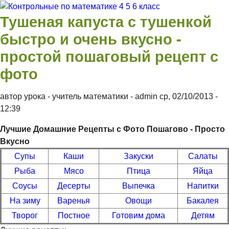
Перейти к основному содержанию
Тушеная капуста с тушенкой
Контрольные
быстро и очень вкусно -
простой пошаговый рецепт с
по
фото
математике 4
автор урока - учитель математики -
admin
ср, 02/10/2013
-
12:39
5 6 класс
Лучшие Домашние Рецепты с Фото Пошагово - Просто
Вкусно
Супы
Каши
Закуски
Салаты
Рыба
Мясо
Птица
Яйца
Соусы
Десерты
Выпечка
Напитки
На зиму
Варенья
Овощи
Бакалея
Творог
Постное
Готовим дома
Детям