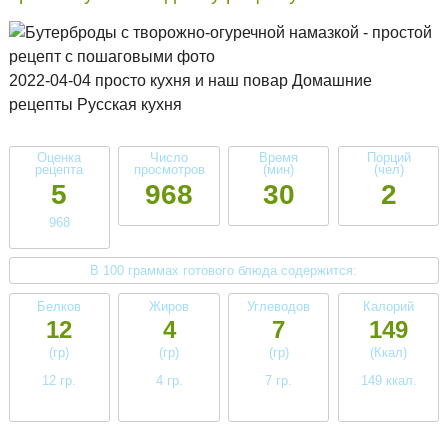
2022-04-04 просто кухня и наш повар Домашние
рецепты Русская кухня
Оценка
Число
Время
Порций
рецепта
просмотров
(мин)
(чел)
5
968
30
2
968
В 100 граммах готового блюда содержится:
Белков
Жиров
Углеводов
Калорий
12
4
7
149
(гр)
(гр)
(гр)
(Ккал)
12 гр.
4 гр.
7 гр.
149 ккал.
высокое
низкое
низкое
среднее