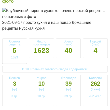
фото
2021-09-17 просто кухня и наш повар Домашние
рецепты Русская кухня
Оценка
Число
Время
Порций
рецепта
просмотров
(мин)
(чел)
5
1623
40
4
1623
В 100 граммах готового блюда содержится:
Белков
Жиров
Углеводов
Калорий
3
10
39
262
(гр)
(гр)
(гр)
(Ккал)
3 гр.
10 гр.
39 гр.
262 ккал.
низкое
среднее
высокое
высокое