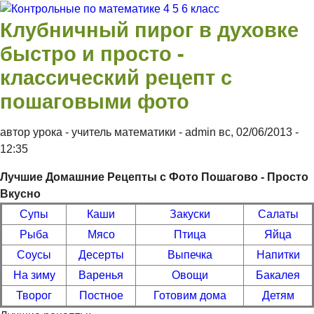
Перейти к основному содержанию
Клубничный пирог в духовке
Контрольные
быстро и просто -
классический рецепт с
по
пошаговыми фото
математике 4
автор урока - учитель математики -
admin
вс, 02/06/2013
-
12:35
5 6 класс
Лучшие Домашние Рецепты с Фото Пошагово - Просто
Вкусно
Супы
Каши
Закуски
Салаты
Рыба
Мясо
Птица
Яйца
Соусы
Десерты
Выпечка
Напитки
На зиму
Варенья
Овощи
Бакалея
Творог
Постное
Готовим дома
Детям