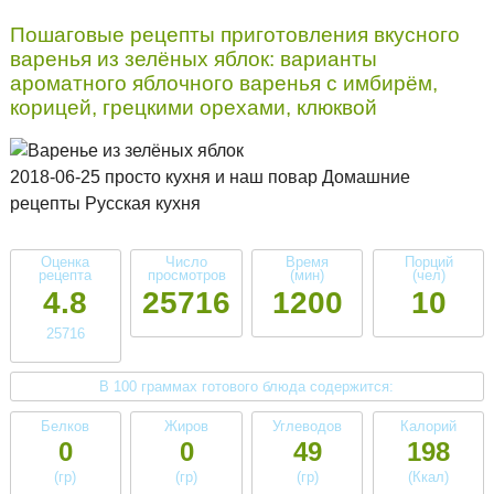
Пошаговые рецепты приготовления вкусного
варенья из зелёных яблок: варианты
ароматного яблочного варенья с имбирём,
корицей, грецкими орехами, клюквой
2018-06-25 просто кухня и наш повар Домашние
рецепты Русская кухня
Оценка
Число
Время
Порций
рецепта
просмотров
(мин)
(чел)
4.8
25716
1200
10
25716
В 100 граммах готового блюда содержится:
Белков
Жиров
Углеводов
Калорий
0
0
49
198
(гр)
(гр)
(гр)
(Ккал)