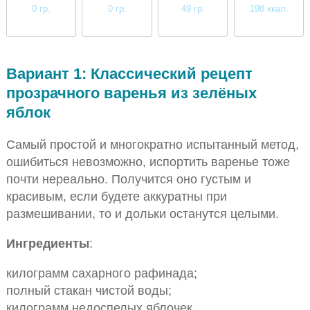
0 гр.
0 гр.
49 гр.
198 ккал.
низкое
низкое
высокое
среднее
Вариант 1: Классический рецепт
прозрачного варенья из зелёных
яблок
Самый простой и многократно испытанный метод,
ошибиться невозможно, испортить варенье тоже
почти нереально. Получится оно густым и
красивым, если будете аккуратны при
размешивании, то и дольки останутся целыми.
Ингредиенты
:
килограмм сахарного рафинада;
полный стакан чистой воды;
килограмм недоспелых яблочек.