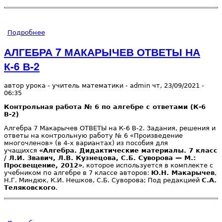
Подробнее
о АЛГЕБРА 7 МАКАРЫЧЕВ ОТВЕТЫ НА К-6 В-3
АЛГЕБРА 7 МАКАРЫЧЕВ ОТВЕТЫ НА
К-6 В-2
автор урока - учитель математики -
admin
чт, 23/09/2021
-
06:35
Контрольная работа № 6 по алгебре с ответами (К-6
В-2)
Алгебра 7 Макарычев ОТВЕТЫ на К-6 В-2. Задания, решения и
ответы на контрольную работу № 6 «Произведение
многочленов» (в 4-х вариантах) из пособия для
учащихся
«Алгебра. Дидактические материалы. 7 класс
/ Л.И. Звавич, Л.В. Кузнецова, С.Б. Суворова — М.:
Просвещение, 2012»
, которое используется в комплекте с
учебником по алгебре в 7 классе авторов:
Ю.Н. Макарычев
,
Н.Г. Миндюк, К.И. Нешков, С.Б. Суворова; Под редакцией
С.А.
Теляковского
.