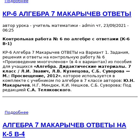
Подробнее
о АЛГЕБРА 7 МАКАРЫЧЕВ ОТВЕТЫ НА К-6 В-2
КР-6 АЛГЕБРА 7 МАКАРЫЧЕВ ОТВЕТЫ
автор урока - учитель математики -
admin
чт, 23/09/2021
-
06:25
Контрольная работа № 6 по алгебре с ответами (К-6
В-1)
КР-6 Алгебра 7 Макарычев ОТВЕТЫ на Вариант 1. Задания,
решения и ответы на контрольную работу № 6
«Произведение многочленов» (в 4-х вариантах) из пособия
для учащихся
«Алгебра. Дидактические материалы. 7
класс / Л.И. Звавич, Л.В. Кузнецова, С.Б. Суворова —
М.: Просвещение, 2012»
, которое используется в
комплекте с учебником по алгебре в 7 классе авторов:
Ю.Н.
Макарычев
, Н.Г. Миндюк, К.И. Нешков, С.Б. Суворова; Под
редакцией
С.А. Теляковского
.
Подробнее
о КР-6 АЛГЕБРА 7 МАКАРЫЧЕВ ОТВЕТЫ
АЛГЕБРА 7 МАКАРЫЧЕВ ОТВЕТЫ НА
К-5 В-4