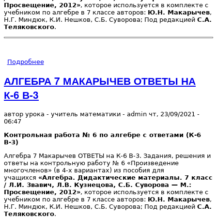
Просвещение, 2012»
, которое используется в комплекте с
учебником по алгебре в 7 классе авторов:
Ю.Н. Макарычев
,
Н.Г. Миндюк, К.И. Нешков, С.Б. Суворова; Под редакцией
С.А.
Теляковского
.
Подробнее
о АЛГЕБРА 7 МАКАРЫЧЕВ ОТВЕТЫ НА К-6 В-4
АЛГЕБРА 7 МАКАРЫЧЕВ ОТВЕТЫ НА
К-6 В-3
автор урока - учитель математики -
admin
чт, 23/09/2021
-
06:47
Контрольная работа № 6 по алгебре с ответами (К-6
В-3)
Алгебра 7 Макарычев ОТВЕТЫ на К-6 В-3. Задания, решения и
ответы на контрольную работу № 6 «Произведение
многочленов» (в 4-х вариантах) из пособия для
учащихся
«Алгебра. Дидактические материалы. 7 класс
/ Л.И. Звавич, Л.В. Кузнецова, С.Б. Суворова — М.:
Просвещение, 2012»
, которое используется в комплекте с
учебником по алгебре в 7 классе авторов:
Ю.Н. Макарычев
,
Н.Г. Миндюк, К.И. Нешков, С.Б. Суворова; Под редакцией
С.А.
Теляковского
.