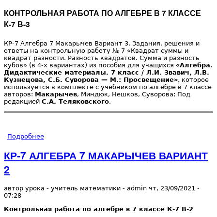
КОНТРОЛЬНАЯ РАБОТА ПО АЛГЕБРЕ В 7 КЛАССЕ
К-7 В-3
КР-7 Алгебра 7 Макарычев Вариант 3. Задания, решения и
ответы на контрольную работу № 7 «Квадрат суммы и
квадрат разности. Разность квадратов. Сумма и разность
кубов» (в 4-х вариантах) из пособия для учащихся
«Алгебра.
Дидактические материалы. 7 класс / Л.И. Звавич, Л.В.
Кузнецова, С.Б. Суворова — М.: Просвещение»
, которое
используется в комплекте с учебником по алгебре в 7 классе
авторов:
Макарычев
, Миндюк, Нешков, Суворова; Под
редакцией
С.А. Теляковского
.
Подробнее
о КР-7 АЛГЕБРА 7 МАКАРЫЧЕВ ВАРИАНТ 3
КР-7 АЛГЕБРА 7 МАКАРЫЧЕВ ВАРИАНТ
2
автор урока - учитель математики -
admin
чт, 23/09/2021
-
07:28
Контрольная работа по алгебре в 7 классе К-7 В-2