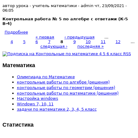
автор урока - учитель математики -
admin
чт, 23/09/2021
-
06:05
Контрольная работа № 5 по алгебре с ответами (К-5
В-4)
Подробнее
о АЛГЕБРА 7 МАКАРЫЧЕВ ОТВЕТЫ НА К-5 В-4
« первая
‹ предыдущая
…
4
5
6
7
8
9
10
11
12
…
Страницы
следующая ›
последняя »
Математика
Олимпиада по Математике
контрольные работы по алгебре (решения)
контрольные работы по геометрии (решения)
контрольные работы по математике (решения)
Настройка windows
Windows 7, 10, 11
задачи по математике 2, 3, 4, 5 класс
Статистика