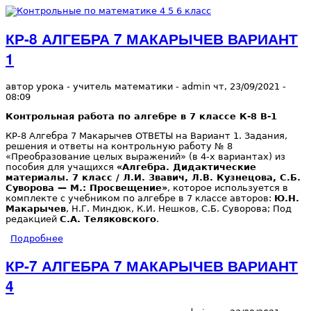
Перейти к основному содержанию
КР-8 АЛГЕБРА 7 МАКАРЫЧЕВ ВАРИАНТ
Контрольные
1
по
автор урока - учитель математики -
admin
чт, 23/09/2021
-
08:09
математике 4
Контрольная работа по алгебре в 7 классе К-8 В-1
КР-8 Алгебра 7 Макарычев ОТВЕТЫ на Вариант 1. Задания,
решения и ответы на контрольную работу № 8
5 6 класс
«Преобразование целых выражений» (в 4-х вариантах) из
пособия для учащихся
«Алгебра. Дидактические
материалы. 7 класс / Л.И. Звавич, Л.В. Кузнецова, С.Б.
Суворова — М.: Просвещение»
, которое используется в
комплекте с учебником по алгебре в 7 классе авторов:
Ю.Н.
Макарычев
, Н.Г. Миндюк, К.И. Нешков, С.Б. Суворова; Под
редакцией
С.А. Теляковского
.
Подробнее
о КР-8 АЛГЕБРА 7 МАКАРЫЧЕВ ВАРИАНТ 1
КР-7 АЛГЕБРА 7 МАКАРЫЧЕВ ВАРИАНТ
4