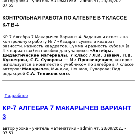
автор урока - учитель математики -
admin
чт, 23/09/2021
-
07:55
КОНТРОЛЬНАЯ РАБОТА ПО АЛГЕБРЕ В 7 КЛАССЕ
К-7 В-4
КР-7 Алгебра 7 Макарычев Вариант 4. Задания и ответы на
контрольную работу № 7 «Квадрат суммы и квадрат
разности. Разность квадратов. Сумма и разность кубов.» (в
4-х вариантах) из пособия для учащихся
«Алгебра.
Дидактические материалы. 7 класс / Л.И. Звавич, Л.В.
Кузнецова, С.Б. Суворова — М.: Просвещение»
, которое
используется в комплекте с учебником по алгебре в 7 классе
авторов:
Макарычев
, Миндюк, Нешков, Суворова; Под
редакцией
С.А. Теляковского
.
Подробнее
о КР-7 АЛГЕБРА 7 МАКАРЫЧЕВ ВАРИАНТ 4
КР-7 АЛГЕБРА 7 МАКАРЫЧЕВ ВАРИАНТ
3
автор урока - учитель математики -
admin
чт, 23/09/2021
-
07:51