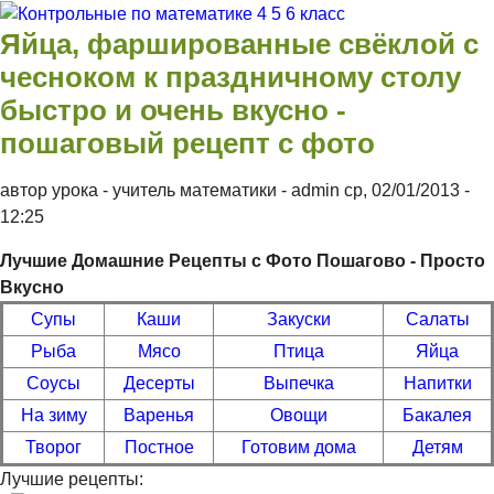
Перейти к основному содержанию
Контрольные
Яйца, фаршированные свёклой с
по
чесноком к праздничному столу
математике 4
быстро и очень вкусно -
5 6 класс
пошаговый рецепт с фото
автор урока - учитель математики -
admin
ср, 02/01/2013
-
12:25
Лучшие Домашние Рецепты с Фото Пошагово - Просто
Вкусно
Супы
Каши
Закуски
Салаты
Рыба
Мясо
Птица
Яйца
Соусы
Десерты
Выпечка
Напитки
На зиму
Варенья
Овощи
Бакалея
Творог
Постное
Готовим дома
Детям
Лучшие рецепты: