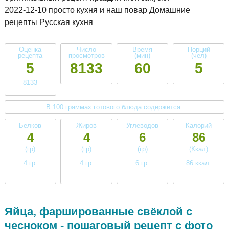
2022-12-10 просто кухня и наш повар Домашние
рецепты Русская кухня
Оценка
Число
Время
Порций
рецепта
просмотров
(мин)
(чел)
5
8133
60
5
8133
В 100 граммах готового блюда содержится:
Белков
Жиров
Углеводов
Калорий
4
4
6
86
(гр)
(гр)
(гр)
(Ккал)
4 гр.
4 гр.
6 гр.
86 ккал.
низкое
низкое
низкое
низкое
Яйца, фаршированные свёклой с
чесноком - пошаговый рецепт с фото