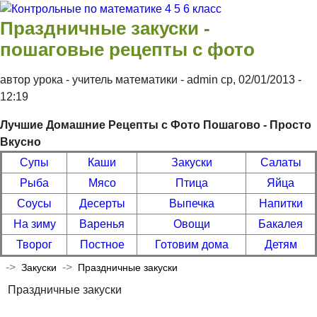
Перейти к основному содержанию
Контрольные
Праздничные закуски -
по
пошаговые рецепты с фото
математике 4
автор урока - учитель математики -
admin
ср, 02/01/2013
-
5 6 класс
12:19
Лучшие Домашние Рецепты с Фото Пошагово - Просто
Вкусно
Супы
Каши
Закуски
Салаты
Рыба
Мясо
Птица
Яйца
Соусы
Десерты
Выпечка
Напитки
На зиму
Варенья
Овощи
Бакалея
Творог
Постное
Готовим дома
Детям
->
->
Закуски
Праздничные закуски
Праздничные закуски