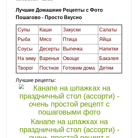
Лучшие Домашние Рецепты с Фото
Пошагово - Просто Вкусно
Супы
Каши
Закуски
Салаты
Рыба
Мясо
Птица
Яйца
Соусы
Десерты
Выпечка
Напитки
На зиму
Варенья
Овощи
Бакалея
Творог
Постное
Готовим дома
Детям
Лучшие рецепты:
Канапе на шпажках на
праздничный стол (ассорти) -
очень простой рецепт с