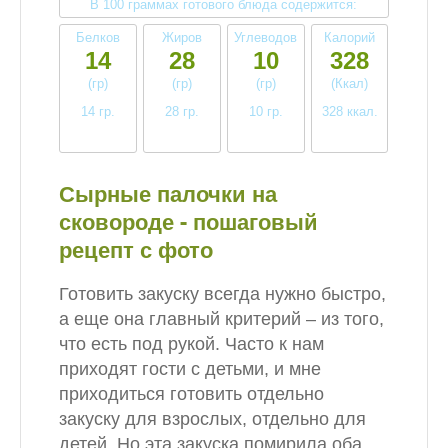
В 100 граммах готового блюда содержится:
Белков
Жиров
Углеводов
Калорий
14
28
10
328
(гр)
(гр)
(гр)
(Ккал)
14 гр.
28 гр.
10 гр.
328 ккал.
высокое
высокое
низкое
высокое
Сырные палочки на
сковороде - пошаговый
рецепт с фото
Готовить закуску всегда нужно быстро,
а еще она главный критерий – из того,
что есть под рукой. Часто к нам
приходят гости с детьми, и мне
приходиться готовить отдельно
закуску для взрослых, отдельно для
детей. Но эта закуска помирила оба