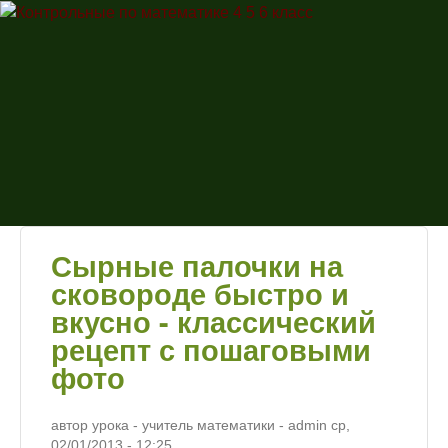
Перейти к основному
Контрольные
содержанию
по
математике
4 5 6 класс
Сырные палочки на
сковороде быстро и
вкусно - классический
рецепт с пошаговыми
фото
автор урока - учитель математики -
admin
ср,
02/01/2013
- 12:25